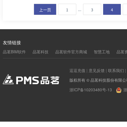
...
上一页
1
3
4
友情链接
品茗BIM软件
品茗科技
品茗软件官方商城
智慧工地
品茗
逗逗充值
|
意见反馈
|
联系我们
版权所有 © 品茗科技股份有限公
浙ICP备10203480号-13
浙