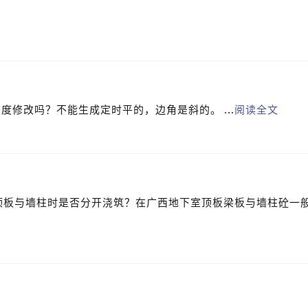
度修改吗？不能生成定时平的，边角是斜的。 ...
阅读全文
？
顶板与墙柱时是否分开浇筑？在广西地下室顶板梁板与墙柱砼一