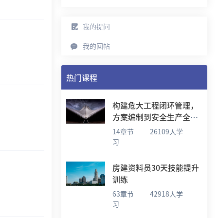
我的提问
我的回帖
热门课程
构建危大工程闭环管理，
方案编制到安全生产全流
程实战学习
14章节
26109人学
习
房建资料员30天技能提升
训练
63章节
42918人学
习