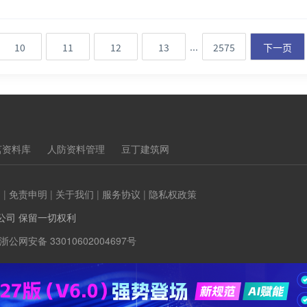
...
10
11
12
13
2575
下一页
茗资料库
人防资料管理
豆丁建筑网
们
|
免责申明
|
关于我们
|
服务协议
|
隐私权政策
公司 保留一切权利
浙公网安备 33010602004697号