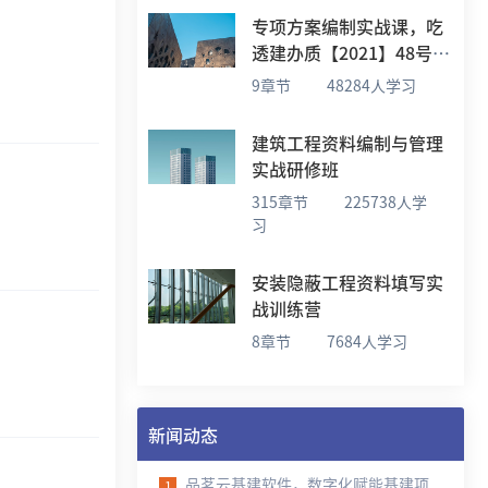
专项方案编制实战课，吃
透建办质【2021】48号文
要求
9章节
48284人学习
建筑工程资料编制与管理
实战研修班
315章节
225738人学
习
安装隐蔽工程资料填写实
战训练营
8章节
7684人学习
新闻动态
品茗云基建软件，数字化赋能基建项目全流程资料与技术管理
1