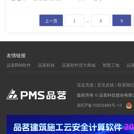
...
上一页
1
8
9
友情链接
品茗BIM软件
品茗科技
品茗软件官方商城
智慧工地
品
逗逗充值
|
意见反馈
|
联系我
版权所有 © 品茗科技股份有限
浙ICP备10203480号-13