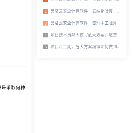
品茗云安全计算软件｜云端化验算，降低项目安全方案编制风险
2
品茗云安全计算软件｜告别手工验算，高效搞定危大工程计算
3
项目技术员熬大夜写危大方案？这套 AI 工具帮你少走弯路
4
项目赶工期，危大方案编审如何做到效率与安全两手抓
5
般是采取何种