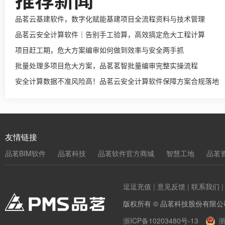
品茗云基建软件，数字化赋能基建项目全流程资料与技术管理
品茗云安全计算软件｜告别手工验算，高效搞定危大工程计算
项目赶工期，危大方案编审如何做到效率与安全两手抓
批量处理多项目危大方案，品茗茗智批量编审完整实操流程
安全计算数据不准风险高！品茗云安全计算软件保障方案合规落地
友情链接
品茗BIM软件
品茗科技
品茗软件官方商城
智慧工地
品茗
逗逗充值
|
意见反馈
|
联系我们
版权所有 © 品茗科技股份有限公
浙ICP备10203480号-13
浙