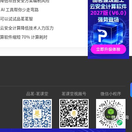
降低项目安全方案编制风险
AI 工具帮你少走弯路
可以试试品茗茗智
云安全计算降低技术人力压力
软件缩短 70% 计算耗时
品茗-茗课堂
茗课堂视频号
微信小程序
微信咨询