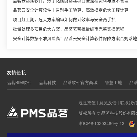
品茗云基建软件，数字化赋能基建项目全流程资料与技术管理
品茗云安全计算软件｜告别手工验算，高效搞定危大工程计算
项目赶工期，危大方案编审如何做到效率与安全两手抓
批量处理多项目危大方案，品茗茗智批量编审完整实操流程
安全计算数据不准风险高！品茗云安全计算软件保障方案合规落地
友情链接
品茗BIM软件
品茗科技
品茗软件官方商城
智慧工地
品
逗逗充值
|
意见反馈
|
联系我
版权所有 © 品茗科技股份有限
浙ICP备10203480号-13