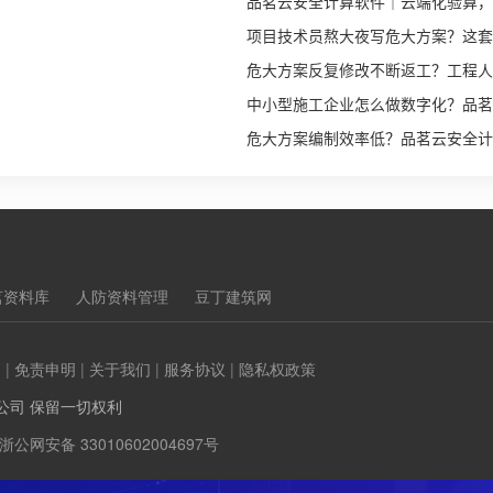
品茗云安全计算软件｜云端化验算，
项目技术员熬大夜写危大方案？这套 
危大方案反复修改不断返工？工程人
中小型施工企业怎么做数字化？品茗
危大方案编制效率低？品茗云安全计算
茗资料库
人防资料管理
豆丁建筑网
们
|
免责申明
|
关于我们
|
服务协议
|
隐私权政策
公司 保留一切权利
浙公网安备 33010602004697号