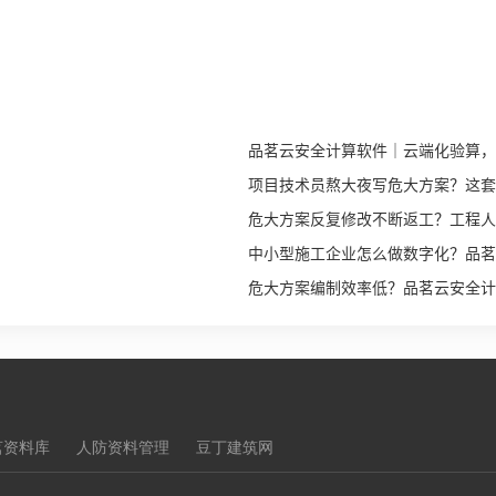
品茗云安全计算软件｜云端化验算，
项目技术员熬大夜写危大方案？这套 
危大方案反复修改不断返工？工程人
中小型施工企业怎么做数字化？品茗
危大方案编制效率低？品茗云安全计算
茗资料库
人防资料管理
豆丁建筑网