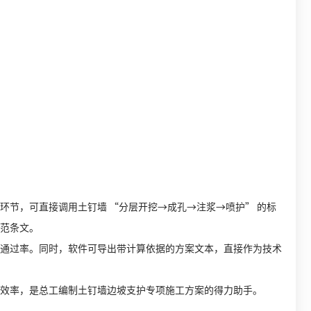
节，可直接调用土钉墙 “分层开挖→成孔→注浆→喷护” 的标
范条文。
通过率。同时，软件可导出带计算依据的方案文本，直接作为技术
效率，是总工编制土钉墙边坡支护专项施工方案的得力助手。