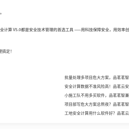
。
算 V5.0都是安全技术管理的首选工具 ——用科技保障安全，用效率
键搞定！
批量处理多项目危大方案，品茗茗智
安全计算数据不准风险高！品茗云安
小施工队不用多买软件，品茗茗智兼
项目部写危大方案总熬夜？品茗茗智
工地安全计算用什么软件好？品茗云