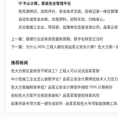
💡 不止计算，更是安全管理平台
危险源辨识、风险评价、安全技术交底、验收记录一体化管理
自动生成安全台账、合规资料，迎检无忧、归档省心。
无论是施工企业、项目部、监理单位还是咨询公司，品茗云安全计
上一篇：
基建行业迎来高质量新周期，数字化转型正当时
下一篇：
为什么 90% 工程人都在用品茗云安全计算？危大方案一
推荐新闻
危大方案反复修改不断返工？工程人可以试试品茗茗智
中小型施工企业怎么做数字化？品茗云安全计算降低技术人力压力
危大方案编制效率低？品茗云安全计算软件缩短 70% 计算耗时
投标危大方案不合规容易废标？品茗茗智提前排查风险
起重吊装专项方案一键生成软件 - 品茗茗智危大专项智能撰稿工具