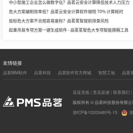
中小型施工企业怎么做数字化？品茗云安全计算降低技术人力压力
危大方案编制效率低？品茗云安全计算软件缩短 70% 计算耗时
投标危大方案不合规容易废标？品茗茗智提前排查风险
起重吊装专项方案一键生成软件 - 品茗茗智危大专项智能撰稿工具
友情链接
品茗BIM软件
品茗科技
品茗软件官方商城
智慧工地
品茗
逗逗充值
|
意见反馈
|
联系我们
版权所有 © 品茗科技股份有限公
浙ICP备10203480号-13
浙