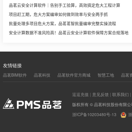
品茗云安全计算软件｜告别手工验算，高效搞定危大工程计算
项目赶工期，危大方案编审如何做到效率与安全两手抓
批量处理多项目危大方案，品茗茗智批量编审完整实操流程
安全计算数据不准风险高！品茗云安全计算软件保障方案合规落地
友情链接
品茗BIM软件
品茗科技
品茗软件官方商城
智慧工地
品茗
逗逗充值
|
意见反馈
|
联系我们
版权所有 © 品茗科技股份有限公
浙ICP备10203480号-13
浙