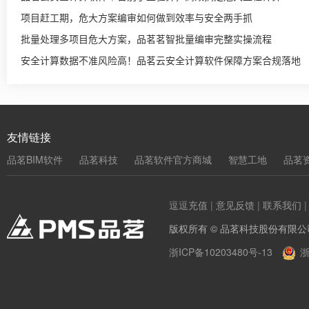
项目赶工期，危大方案编审如何做到效率与安全两手抓
批量处理多项目危大方案，品茗茗智批量编审完整实操流程
安全计算数据不准风险高！品茗云安全计算软件保障方案合规落地
友情链接
品茗BIM软件
品茗科技
品茗软件官方商城
智慧工地
品茗
逗逗充值
|
意见反馈
|
联系我们
版权所有 © 品茗科技股份有限公
浙ICP备10203480号-13
浙