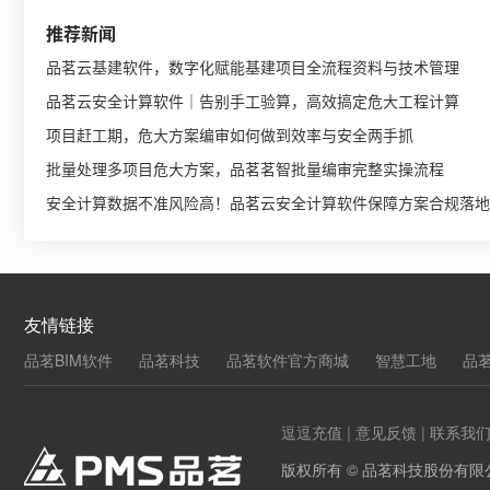
推荐新闻
品茗云基建软件，数字化赋能基建项目全流程资料与技术管理
品茗云安全计算软件｜告别手工验算，高效搞定危大工程计算
项目赶工期，危大方案编审如何做到效率与安全两手抓
批量处理多项目危大方案，品茗茗智批量编审完整实操流程
安全计算数据不准风险高！品茗云安全计算软件保障方案合规落地
友情链接
品茗BIM软件
品茗科技
品茗软件官方商城
智慧工地
品
逗逗充值
|
意见反馈
|
联系我
版权所有 © 品茗科技股份有限