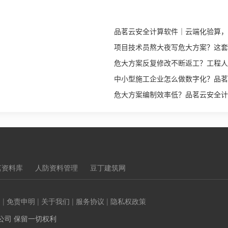
品茗云安全计算软件｜云端化验算，
项目技术员熬大夜写危大方案？这套 
危大方案反复修改不断返工？工程人
中小型施工企业怎么做数字化？品茗
危大方案编制效率低？品茗云安全计算
茗资料库
人防资料管理
豆丁建筑网
们
|
免责申明
|
关于我们
|
服务协议
|
隐私权政策
公司 保留一切权利