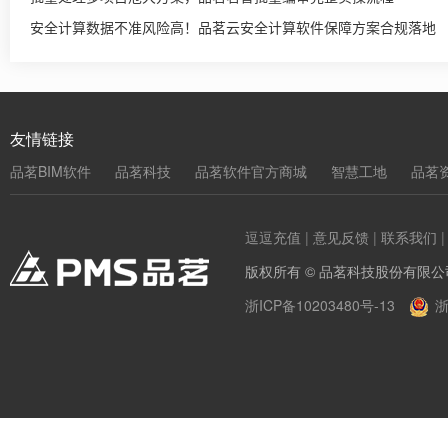
安全计算数据不准风险高！品茗云安全计算软件保障方案合规落地
友情链接
品茗BIM软件
品茗科技
品茗软件官方商城
智慧工地
品茗
逗逗充值
|
意见反馈
|
联系我们
版权所有 © 品茗科技股份有限公
浙ICP备10203480号-13
浙