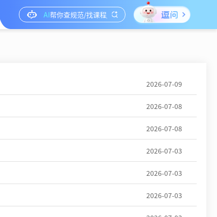
2026-07-09
2026-07-08
2026-07-08
2026-07-03
2026-07-03
2026-07-03