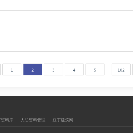
...
1
2
3
4
5
102
茗资料库
人防资料管理
豆丁建筑网