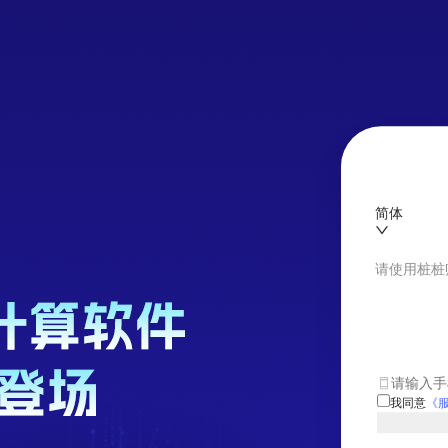
简体
请使用桩桩
我同意
《