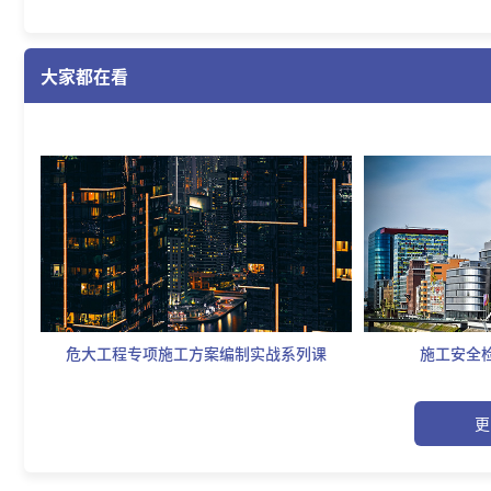
1、升级品茗CIS相关信息和隐私政策协议。
大家都在看
2、更新授权方式。
3、更新优化BUG。
危大工程专项施工方案编制实战系列课
施工安全
更