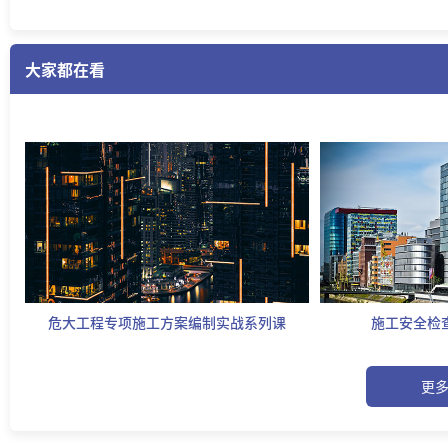
更新说明：
大家都在看
1、优化软件操作效率，提高流畅性；
2、优化project导入，提高导入成功率；
3、优化大纲操作，提高流畅性；
4、其他客户反馈问题优化。
危大工程专项施工方案编制实战系列课
施工安全检
更