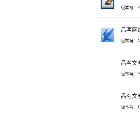
版本号：4
品茗网络
版本号：V
品茗文
版本号：3.
品茗文
版本号：0.