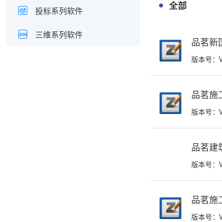
全部
投标系列软件
三维系列软件
品茗新国
版本号：V
品茗施工
版本号：V
品茗建筑
版本号：V1
品茗施工
版本号：V