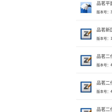
品茗平面
版本号：3
品茗新国
版本号：1
品茗二
版本号：4
品茗二
版本号：4
品茗二