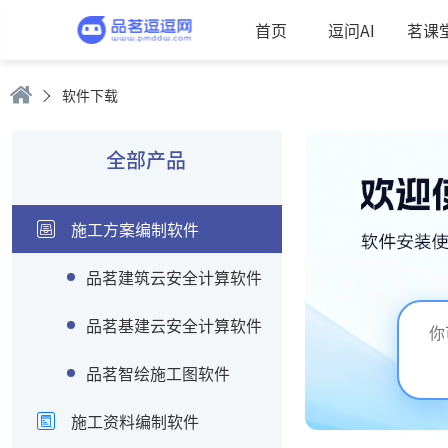
首页
逗问AI
茗课
软件下载
全部产品
施工方案编制软件
品茗建筑云安全计算软件
品茗基建云安全计算软件
品茗智绘施工图软件
施工资料编制软件