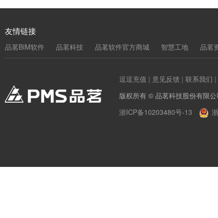
友情链接
品茗BIM软件
品茗科技
品茗软件官方商城
智慧工地
品茗
逗逗充值
|
意见反馈
|
联系我们
版权所有 © 品茗科技股份有限公
浙ICP备10203480号-13
浙