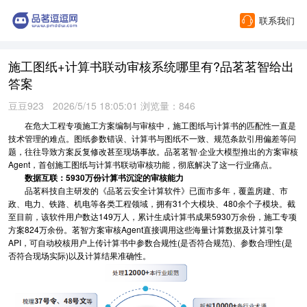
联系我们
施工图纸+计算书联动审核系统哪里有?品茗茗智给出
答案
豆豆923
2026/5/15 18:05:01 浏览量：846
在危大工程专项施工方案编制与审核中，施工图纸与计算书的匹配性一直是
技术管理的难点。图纸参数错误、计算书与图纸不一致、规范条款引用偏差等问
题，往往导致方案反复修改甚至现场事故。品茗茗智·企业大模型推出的方案审核
Agent，首创施工图纸与计算书联动审核功能，彻底解决了这一行业痛点。
数据互联：5930万份计算书沉淀的审核能力
品茗科技自主研发的《品茗云安全计算软件》已面市多年，覆盖房建、市
政、电力、铁路、机电等各类工程领域，拥有31个大模块、480余个子模块。截
至目前，该软件用户数达149万人，累计生成计算书成果5930万余份，施工专项
方案824万余份。茗智方案审核Agent直接调用这些海量计算数据及计算引擎
API，可自动校核用户上传计算书中参数合规性(是否符合规范)、参数合理性(是
否符合现场实际)以及计算结果准确性。